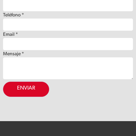
Teléfono
*
Email
*
Email
Mensaje
*
Empresa
Mensaje
ENVIAR